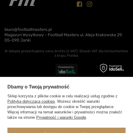
biuro@footballmasters.pl
Magazyn Wysyłkowy - Football Masters ul. Aleja Krakowska 29,
05-090 Janki
W sklepie prezentujemy ceny brutto (z VAT).
Stawki VAT dla konsumentów
z kraju:
Polska
.
Dbamy o Twoją prywatność
Sklep korzysta z plików cookie w celu realizacji usług zgodnie z
Polityką dotyczącą cookies
. Możesz określić warunki
przechowywania lub dostępu do cookie w Twojej przeglądarce.
Więcej informacji na temat warunków i prywatności można znaleźć
także na stronie
Prywatność i warunki Google
.