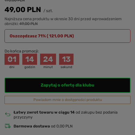
170,00 PLN
49,00 PLN
/
szt.
Najniższa cena produktu w okresie 30 dni przed wprowadzeniem
obniżki:
49,00 PLN
Oszczędzasz 71% (
121,00 PLN
)
Do końca promocji:
01
14
24
13
dni
godzin
minut
sekund
Zapytaj o ofertę dla klubu
Powiadom mnie o dostępności produktu
Łatwy zwrot towaru w ciągu 14
od zakupu bez podania
przyczyny
Darmowa dostawa
od 0,00 PLN