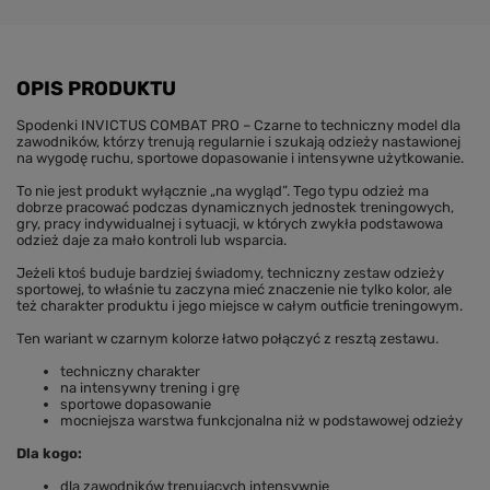
OPIS PRODUKTU
Spodenki INVICTUS COMBAT PRO – Czarne to techniczny model dla
zawodników, którzy trenują regularnie i szukają odzieży nastawionej
na wygodę ruchu, sportowe dopasowanie i intensywne użytkowanie.
To nie jest produkt wyłącznie „na wygląd”. Tego typu odzież ma
dobrze pracować podczas dynamicznych jednostek treningowych,
gry, pracy indywidualnej i sytuacji, w których zwykła podstawowa
odzież daje za mało kontroli lub wsparcia.
Jeżeli ktoś buduje bardziej świadomy, techniczny zestaw odzieży
sportowej, to właśnie tu zaczyna mieć znaczenie nie tylko kolor, ale
też charakter produktu i jego miejsce w całym outficie treningowym.
Ten wariant w czarnym kolorze łatwo połączyć z resztą zestawu.
techniczny charakter
na intensywny trening i grę
sportowe dopasowanie
mocniejsza warstwa funkcjonalna niż w podstawowej odzieży
Dla kogo:
dla zawodników trenujących intensywnie