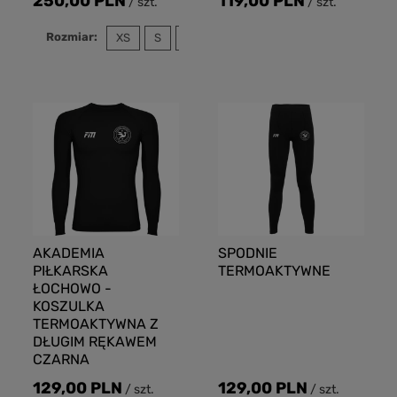
250,00 PLN
119,00 PLN
/
szt.
/
szt.
Rozmiar:
XS
S
M
L
XL
XXL
3XL
110
AKADEMIA
SPODNIE
PIŁKARSKA
TERMOAKTYWNE
ŁOCHOWO -
KOSZULKA
TERMOAKTYWNA Z
DŁUGIM RĘKAWEM
CZARNA
129,00 PLN
129,00 PLN
/
szt.
/
szt.