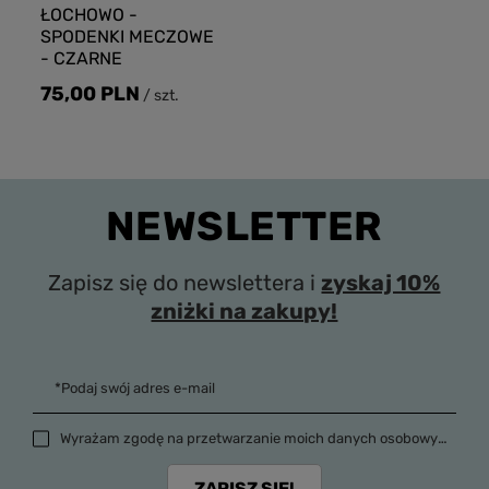
ŁOCHOWO -
SPODENKI MECZOWE
- CZARNE
75,00 PLN
/
szt.
NEWSLETTER
Zapisz się do newslettera i
zyskaj 10%
zniżki na zakupy!
*Podaj swój adres e-mail
Wyrażam zgodę na przetwarzanie moich danych osobowych (adres e-mail) na potrzeby wysyłki newslettera z informacją handlową (marketing). Więcej w
ZAPISZ SIĘ!