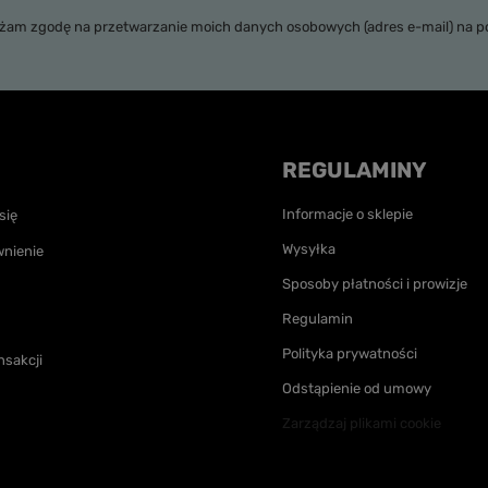
zgodę na przetwarzanie moich danych osobowych (adres e-mail) na potrzeby wysyłki newslettera z informacją handlową (marketing
REGULAMINY
Informacje o sklepie
się
Wysyłka
nienie
Sposoby płatności i prowizje
Regulamin
Polityka prywatności
nsakcji
Odstąpienie od umowy
Zarządzaj plikami cookie