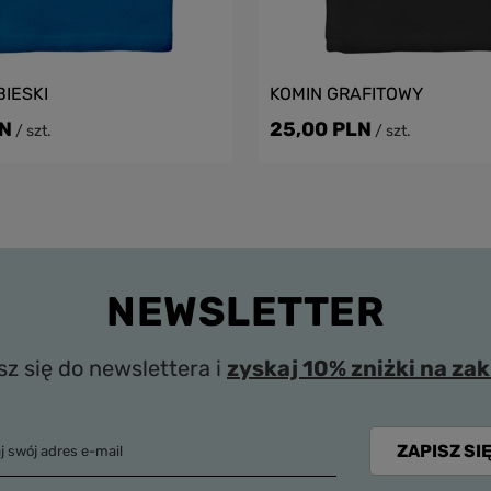
BIESKI
KOMIN GRAFITOWY
LN
25,00 PLN
/
szt.
/
szt.
NEWSLETTER
sz się do newslettera i
zyskaj 10% zniżki na za
ZAPISZ SIĘ
j swój adres e-mail