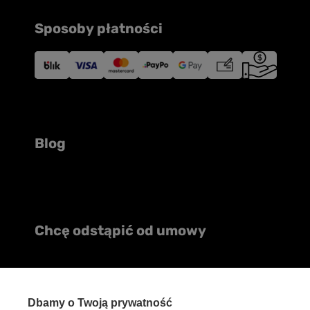
Sposoby płatności
Blog
Chcę odstąpić od umowy
W sklepie prezentujemy ceny brutto (z VAT).
Stawki VAT dla konsumentów z k
Dbamy o Twoją prywatność