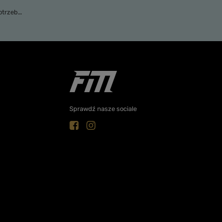
). Więcej w
po
Sprawdź nasze sociale