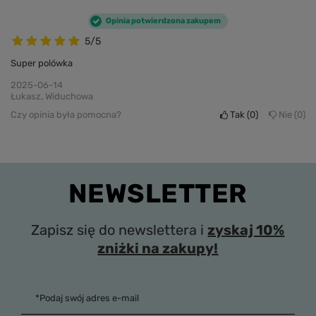
Opinia potwierdzona zakupem
5/5
Super polówka
2025-06-14
Łukasz, Widuchowa
Czy opinia była pomocna?
Tak
0
Nie
0
NEWSLETTER
Zapisz się do newslettera i
zyskaj 10%
zniżki na zakupy!
*Podaj swój adres e-mail