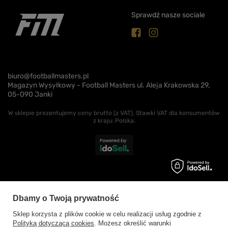
Sprawdź nasze sociale
biuro@footballmasters.pl
Magazyn Wysyłkowy - Football Masters ul. Aleja Krakowska 29,
05-090 Janki
W sklepie prezentujemy ceny brutto (z VAT).
Stawki VAT dla konsumentów
z kraju:
Polska
.
Dbamy o Twoją prywatność
Sklep korzysta z plików cookie w celu realizacji usług zgodnie z
Polityką dotyczącą cookies
. Możesz określić warunki