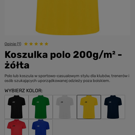
Opinie (1)
Koszulka polo 200g/m² -
żółta
Polo lub koszula w sportowo-casualowym stylu dla klubów, trenerów i
osób szukających uporządkowanej odzieży poza boiskiem.
WYBIERZ KOLOR