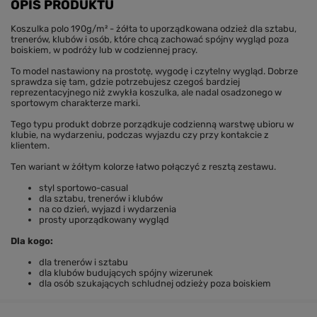
OPIS PRODUKTU
Koszulka polo 190g/m² - żółta to uporządkowana odzież dla sztabu,
trenerów, klubów i osób, które chcą zachować spójny wygląd poza
boiskiem, w podróży lub w codziennej pracy.
To model nastawiony na prostotę, wygodę i czytelny wygląd. Dobrze
sprawdza się tam, gdzie potrzebujesz czegoś bardziej
reprezentacyjnego niż zwykła koszulka, ale nadal osadzonego w
sportowym charakterze marki.
Tego typu produkt dobrze porządkuje codzienną warstwę ubioru w
klubie, na wydarzeniu, podczas wyjazdu czy przy kontakcie z
klientem.
Ten wariant w żółtym kolorze łatwo połączyć z resztą zestawu.
styl sportowo-casual
dla sztabu, trenerów i klubów
na co dzień, wyjazd i wydarzenia
prosty uporządkowany wygląd
Dla kogo:
dla trenerów i sztabu
dla klubów budujących spójny wizerunek
dla osób szukających schludnej odzieży poza boiskiem