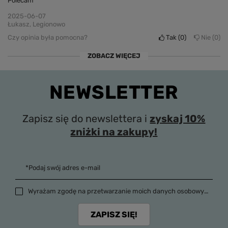
Polecam
2025-06-07
Łukasz, Legionowo
Czy opinia była pomocna?
Tak
0
Nie
0
ZOBACZ WIĘCEJ
NEWSLETTER
Zapisz się do newslettera i
zyskaj 10%
zniżki na zakupy!
*Podaj swój adres e-mail
Wyrażam zgodę na przetwarzanie moich danych osobowych (adres e-mail) na potrzeby wysyłki newslettera z informacją handlową (marketing). Więcej w
ZAPISZ SIĘ!