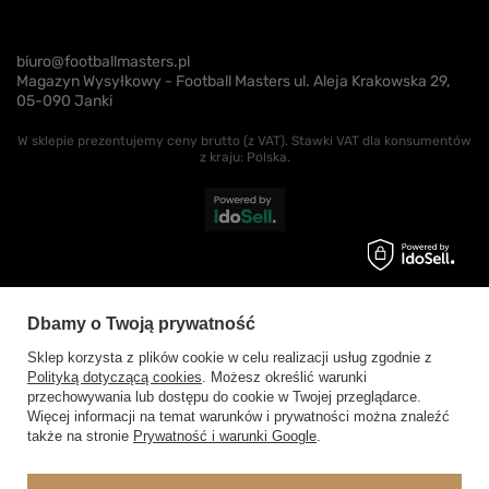
biuro@footballmasters.pl
Magazyn Wysyłkowy - Football Masters ul. Aleja Krakowska 29,
05-090 Janki
W sklepie prezentujemy ceny brutto (z VAT).
Stawki VAT dla konsumentów
z kraju:
Polska
.
Dbamy o Twoją prywatność
Sklep korzysta z plików cookie w celu realizacji usług zgodnie z
Polityką dotyczącą cookies
. Możesz określić warunki
przechowywania lub dostępu do cookie w Twojej przeglądarce.
Więcej informacji na temat warunków i prywatności można znaleźć
także na stronie
Prywatność i warunki Google
.