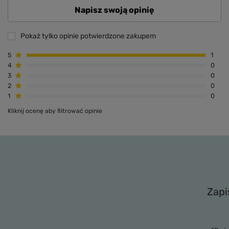
Napisz swoją opinię
Pokaż tylko opinie potwierdzone zakupem
5
1
4
0
3
0
2
0
1
0
Kliknij ocenę aby filtrować opinie
Zapi