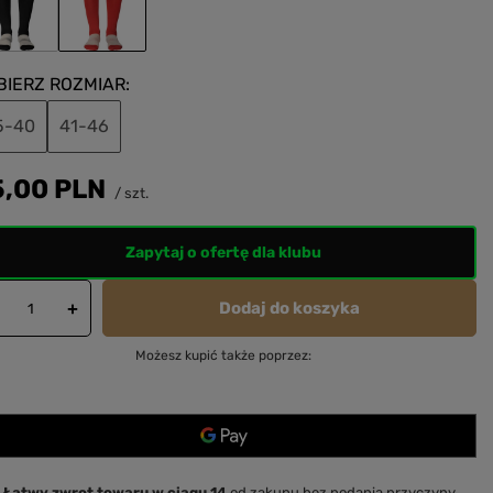
BIERZ ROZMIAR
5-40
41-46
5,00 PLN
/
szt.
Zapytaj o ofertę dla klubu
Dodaj do koszyka
+
Możesz kupić także poprzez:
Łatwy zwrot towaru w ciągu 14
od zakupu bez podania przyczyny