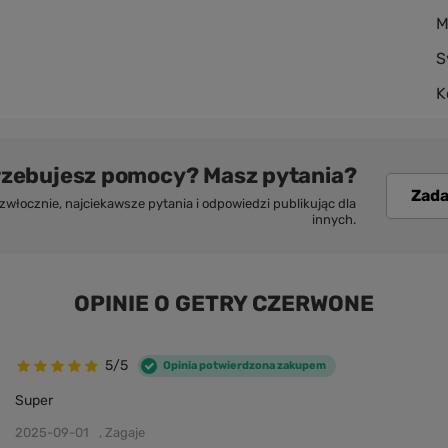
M
S
K
rzebujesz pomocy? Masz pytania?
Zada
włocznie, najciekawsze pytania i odpowiedzi publikując dla
innych.
OPINIE O GETRY CZERWONE
5/5
Opinia potwierdzona zakupem
Super
2025-09-01
, Zagaje