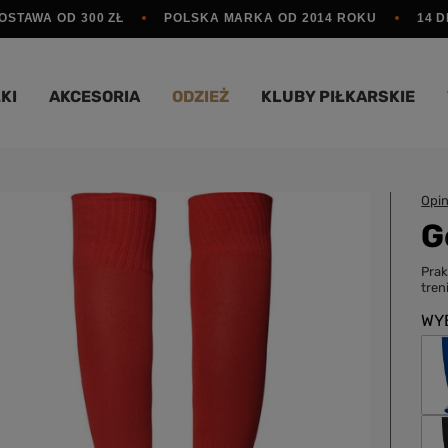
STAWA OD 300 ZŁ
POLSKA MARKA OD 2014 ROKU
14 
KI
AKCESORIA
ODZIEŻ
KLUBY PIŁKARSKIE
Opin
G
Prak
tren
WY