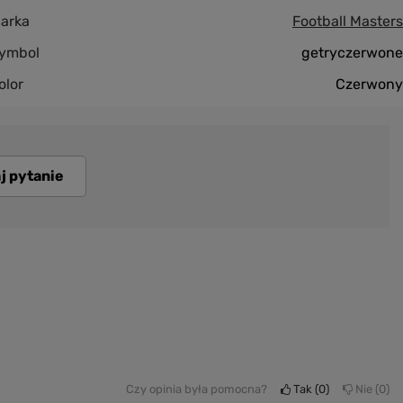
arka
Football Masters
ymbol
getryczerwone
olor
Czerwony
j pytanie
Czy opinia była pomocna?
Tak
0
Nie
0