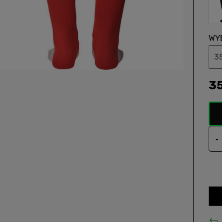
WY
3
3
-