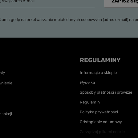
ZAPISZ SIĘ
j swój adres e-mail
zgodę na przetwarzanie moich danych osobowych (adres e-mail) na potrzeby wysyłki newslettera z informacją handlową (marketing
REGULAMINY
Informacje o sklepie
się
Wysyłka
nienie
Sposoby płatności i prowizje
Regulamin
Polityka prywatności
nsakcji
Odstąpienie od umowy
Zarządzaj plikami cookie