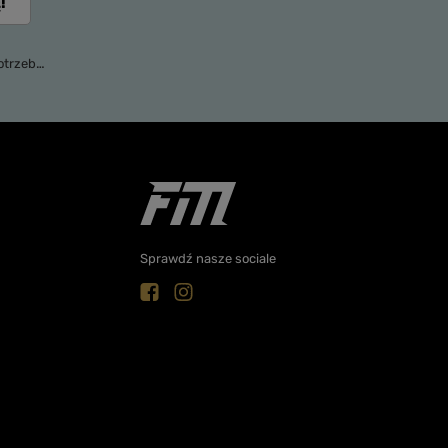
!
). Więcej w
po
Sprawdź nasze sociale