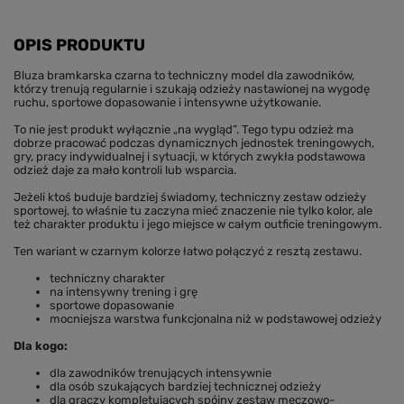
OPIS PRODUKTU
Bluza bramkarska czarna to techniczny model dla zawodników,
którzy trenują regularnie i szukają odzieży nastawionej na wygodę
ruchu, sportowe dopasowanie i intensywne użytkowanie.
To nie jest produkt wyłącznie „na wygląd”. Tego typu odzież ma
dobrze pracować podczas dynamicznych jednostek treningowych,
gry, pracy indywidualnej i sytuacji, w których zwykła podstawowa
odzież daje za mało kontroli lub wsparcia.
Jeżeli ktoś buduje bardziej świadomy, techniczny zestaw odzieży
sportowej, to właśnie tu zaczyna mieć znaczenie nie tylko kolor, ale
też charakter produktu i jego miejsce w całym outficie treningowym.
Ten wariant w czarnym kolorze łatwo połączyć z resztą zestawu.
techniczny charakter
na intensywny trening i grę
sportowe dopasowanie
mocniejsza warstwa funkcjonalna niż w podstawowej odzieży
Dla kogo:
dla zawodników trenujących intensywnie
dla osób szukających bardziej technicznej odzieży
dla graczy kompletujących spójny zestaw meczowo-