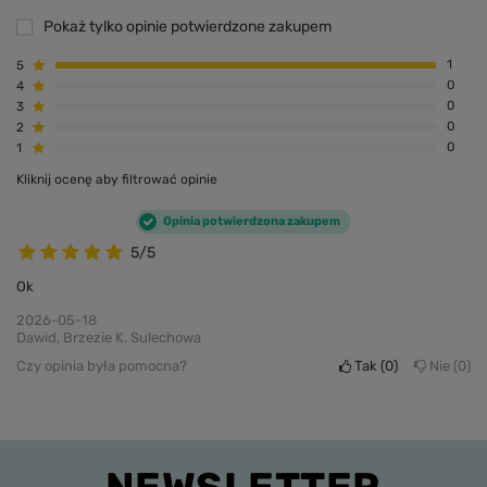
Pokaż tylko opinie potwierdzone zakupem
5
1
4
0
3
0
2
0
1
0
Kliknij ocenę aby filtrować opinie
Opinia potwierdzona zakupem
5/5
Ok
2026-05-18
Dawid, Brzezie K. Sulechowa
Czy opinia była pomocna?
Tak
0
Nie
0