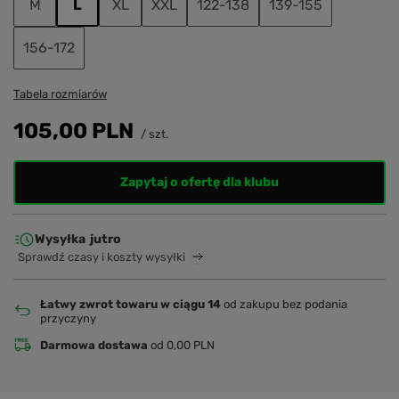
M
L
XL
XXL
122-138
139-155
156-172
Tabela rozmiarów
105,00 PLN
/
szt.
Zapytaj o ofertę dla klubu
Wysyłka
jutro
Sprawdź czasy i koszty wysyłki
Łatwy zwrot towaru w ciągu 14
od zakupu bez podania
przyczyny
Darmowa dostawa
od 0,00 PLN