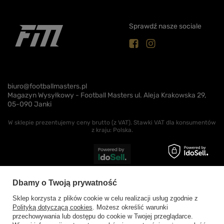
Sprawdź nasze sociale
biuro@footballmasters.pl
Magazyn Wysyłkowy - Football Masters ul. Aleja Krakowska 29,
05-090 Janki
W sklepie prezentujemy ceny brutto (z VAT).
Stawki VAT dla konsumentów
z kraju:
Polska
.
Dbamy o Twoją prywatność
Sklep korzysta z plików cookie w celu realizacji usług zgodnie z
Polityką dotyczącą cookies
. Możesz określić warunki
przechowywania lub dostępu do cookie w Twojej przeglądarce.