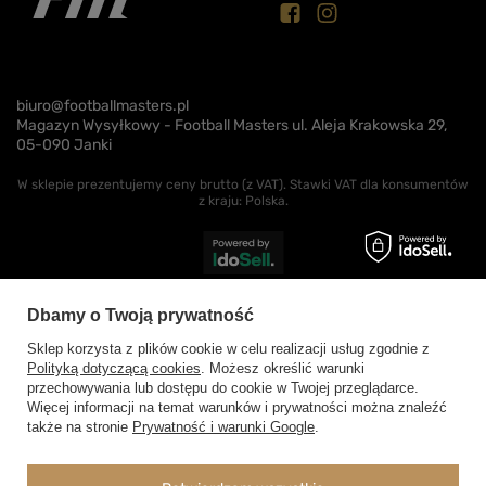
biuro@footballmasters.pl
Magazyn Wysyłkowy - Football Masters ul. Aleja Krakowska 29,
05-090 Janki
W sklepie prezentujemy ceny brutto (z VAT).
Stawki VAT dla konsumentów
z kraju:
Polska
.
Dbamy o Twoją prywatność
Sklep korzysta z plików cookie w celu realizacji usług zgodnie z
Polityką dotyczącą cookies
. Możesz określić warunki
przechowywania lub dostępu do cookie w Twojej przeglądarce.
Więcej informacji na temat warunków i prywatności można znaleźć
także na stronie
Prywatność i warunki Google
.
-
Dodaj do koszyka
+