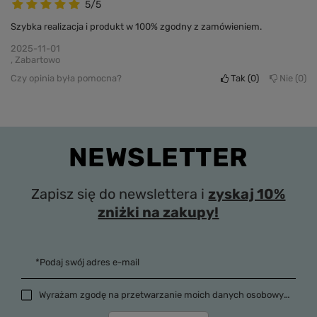
5/5
Szybka realizacja i produkt w 100% zgodny z zamówieniem.
2025-11-01
, Zabartowo
Czy opinia była pomocna?
Tak
0
Nie
0
NEWSLETTER
Zapisz się do newslettera i
zyskaj 10%
zniżki na zakupy!
*Podaj swój adres e-mail
Wyrażam zgodę na przetwarzanie moich danych osobowych (adres e-mail) na potrzeby wysyłki newslettera z informacją handlową (marketing). Więcej w