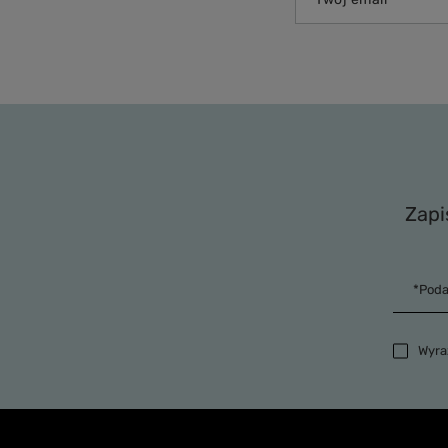
Zapi
*Poda
Wyrażam 