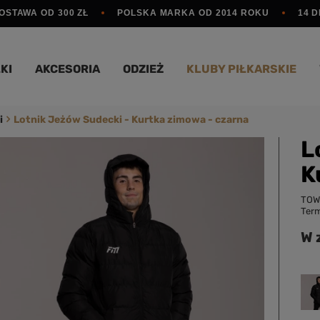
STAWA OD 300 ZŁ
POLSKA MARKA OD 2014 ROKU
14 
KI
AKCESORIA
ODZIEŻ
KLUBY PIŁKARSKIE
i
Lotnik Jeżów Sudecki - Kurtka zimowa - czarna
L
K
TOW
Term
W 