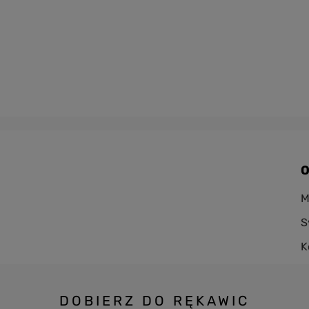
O
M
S
K
DOBIERZ DO RĘKAWIC