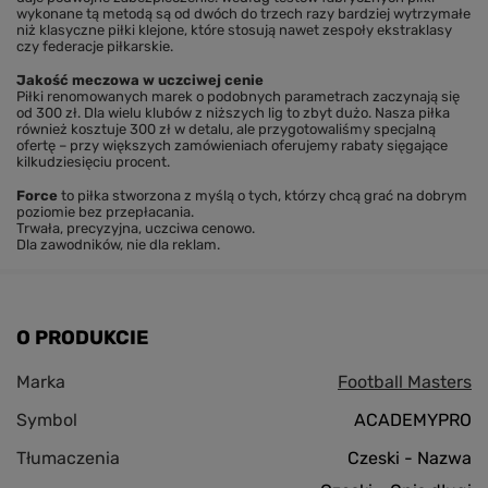
wykonane tą metodą są od dwóch do trzech razy bardziej wytrzymałe
niż klasyczne piłki klejone, które stosują nawet zespoły ekstraklasy
czy federacje piłkarskie.
Jakość meczowa w uczciwej cenie
Piłki renomowanych marek o podobnych parametrach zaczynają się
od 300 zł. Dla wielu klubów z niższych lig to zbyt dużo. Nasza piłka
również kosztuje 300 zł w detalu, ale przygotowaliśmy specjalną
ofertę – przy większych zamówieniach oferujemy rabaty sięgające
kilkudziesięciu procent.
Force
to piłka stworzona z myślą o tych, którzy chcą grać na dobrym
poziomie bez przepłacania.
Trwała, precyzyjna, uczciwa cenowo.
Dla zawodników, nie dla reklam.
O PRODUKCIE
Marka
Football Masters
Symbol
ACADEMYPRO
Tłumaczenia
Czeski - Nazwa