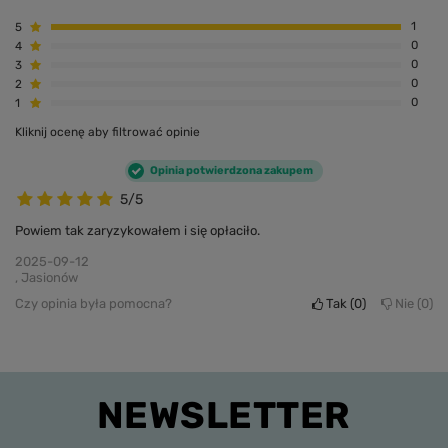
5
1
4
0
3
0
2
0
1
0
Kliknij ocenę aby filtrować opinie
Opinia potwierdzona zakupem
5/5
Powiem tak zaryzykowałem i się opłaciło.
2025-09-12
, Jasionów
Czy opinia była pomocna?
Tak
0
Nie
0
NEWSLETTER