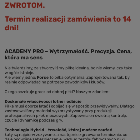
ZWROTOM.
Termin realizacji zamówienia to 14
dni!
ACADEMY PRO – Wytrzymałość. Precyzja. Cena,
która ma sens
Nie twierdzimy, że stworzyliśmy piłkę idealną, bo nie wiemy, czy taka
w ogóle istnieje.
Ale wiemy jedno:
Force
to piłka optymalna. Zaprojektowana tak, by
realnie odpowiadać na potrzeby zawodników i klubów.
Czego oczekuje gracz od dobrej piłki? Naszym zdaniem:
Doskonałe właściwości lotne i odbicie
Piłka musi dobrze latać i odbijać się w sposób przewidywalny. Dlatego
zastosowaliśmy materiał wykorzystywany przy produkcji
profesjonalnych piłek meczowych. Zapewnia on świetną kontrolę,
czucie i dynamikę podczas gry.
Technologia Hybrid – trwałość, której możesz zaufać
Łaty są najpierw zszywane, a następnie zgrzewane termicznie, co
daje podwójne zabezpieczenie. Według testów fabrycznych piłki