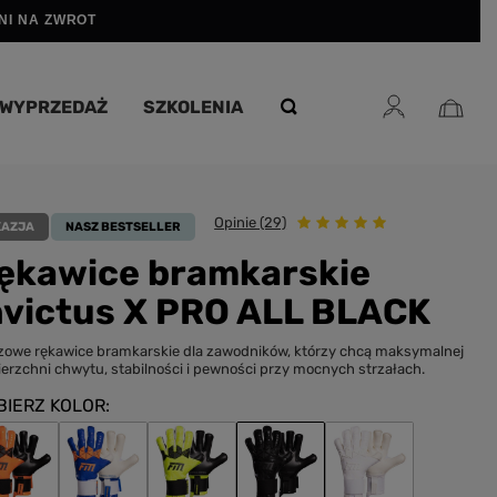
DNI NA ZWROT
WYPRZEDAŻ
SZKOLENIA
Opinie (29)
KAZJA
NASZ BESTSELLER
ękawice bramkarskie
nvictus X PRO ALL BLACK
owe rękawice bramkarskie dla zawodników, którzy chcą maksymalnej
erzchni chwytu, stabilności i pewności przy mocnych strzałach.
BIERZ KOLOR