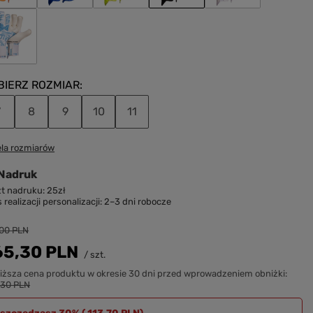
BIERZ ROZMIAR
7
8
9
10
11
la rozmiarów
Nadruk
t nadruku: 25zł
 realizacji personalizacji: 2–3 dni robocze
r nadruku:
,00 PLN
65,30 PLN
/
szt.
a rękawica:
Prawa rękawica:
iższa cena produktu w okresie 30 dni przed wprowadzeniem obniżki:
 30 znaków)
(Max 30 znaków)
,30 PLN