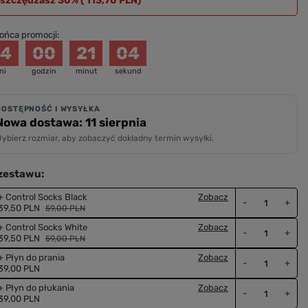
szczędzasz 30% (
113,70 PLN
)
ońca promocji:
04
00
21
03
ni
godzin
minut
sekund
DOSTĘPNOŚĆ I WYSYŁKA
Nowa dostawa: 11 sierpnia
ybierz rozmiar, aby zobaczyć dokładny termin wysyłki.
zestawu:
+ Control Socks Black
Zobacz
-
+
39,50 PLN
59,00 PLN
+ Control Socks White
Zobacz
-
+
39,50 PLN
59,00 PLN
+ Płyn do prania
Zobacz
-
+
39,00 PLN
+ Płyn do płukania
Zobacz
-
+
39,00 PLN