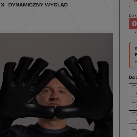
O
Do k
d
W
Do 