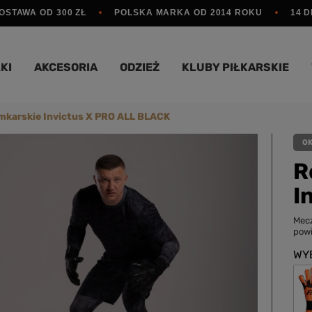
STAWA OD 300 ZŁ
POLSKA MARKA OD 2014 ROKU
14 
KI
AKCESORIA
ODZIEŻ
KLUBY PIŁKARSKIE
mkarskie Invictus X PRO ALL BLACK
O
R
I
Mecz
powi
WY