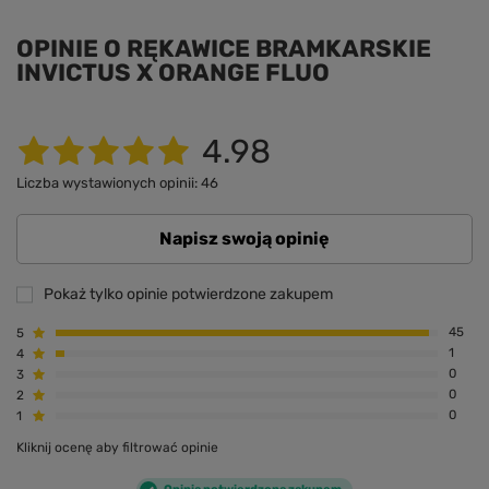
OPINIE O RĘKAWICE BRAMKARSKIE
INVICTUS X ORANGE FLUO
4.98
Liczba wystawionych opinii: 46
Napisz swoją opinię
Pokaż tylko opinie potwierdzone zakupem
5
45
4
1
3
0
2
0
1
0
Kliknij ocenę aby filtrować opinie