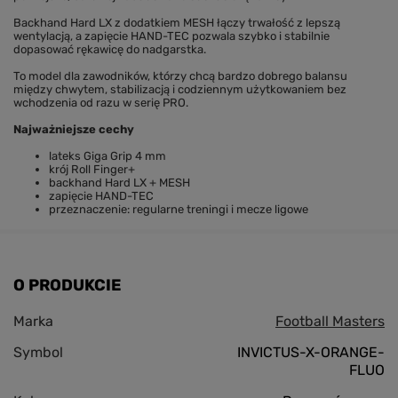
Backhand Hard LX z dodatkiem MESH łączy trwałość z lepszą
wentylacją, a zapięcie HAND-TEC pozwala szybko i stabilnie
dopasować rękawicę do nadgarstka.
To model dla zawodników, którzy chcą bardzo dobrego balansu
między chwytem, stabilizacją i codziennym użytkowaniem bez
wchodzenia od razu w serię PRO.
Najważniejsze cechy
lateks Giga Grip 4 mm
krój Roll Finger+
backhand Hard LX + MESH
zapięcie HAND-TEC
przeznaczenie: regularne treningi i mecze ligowe
O PRODUKCIE
Marka
Football Masters
Symbol
INVICTUS-X-ORANGE-
FLUO