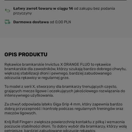
Łatwy zwrot towaru w ciągu 14
od zakupu bez podania
przyczyny
Darmowa dostawa
od 0,00 PLN
OPIS PRODUKTU
Rękawice bramkarskie Invictus X ORANGE FLUO to rękawice
bramkarskie dla zawodników, którzy szukają bardzo dobrego chwytu,
większej stabilizacji dłoni i pewnego, bardziej zabudowanego
odczucia rękawicy w regularnej grze.
To model z serii X, stworzony dla bramkarzy trenujących często,
grających mecze ligowe i oczekujących jakościowego rozwiązania do
intensywnego użytkowania.
Za chwyt odpowiada lateks Giga Grip 4 mm, który zapewnia bardzo
dobrą przyczepność i kontrolę podczas regularnych treningów oraz
meczów ligowych.
Krój Roll Finger+ zwiększa powierzchnię kontaktu z piłką i wzmacnia
poczucie stabilności dłoni. To dobry wybór dla bramkarzy, którzy wolą
pełniejsze, bardziej zabudowane odczucie rękawicy.