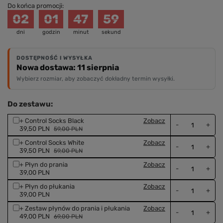
Do końca promocji:
02
01
47
58
dni
godzin
minut
sekund
DOSTĘPNOŚĆ I WYSYŁKA
Nowa dostawa: 11 sierpnia
Wybierz rozmiar, aby zobaczyć dokładny termin wysyłki.
Do zestawu:
+ Control Socks Black
Zobacz
-
+
39,50 PLN
59,00 PLN
+ Control Socks White
Zobacz
-
+
39,50 PLN
59,00 PLN
+ Płyn do prania
Zobacz
-
+
39,00 PLN
+ Płyn do płukania
Zobacz
-
+
39,00 PLN
+ Zestaw płynów do prania i płukania
Zobacz
-
+
49,00 PLN
69,00 PLN