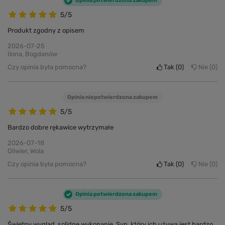
Opinia potwierdzona zakupem
5/5
Produkt zgodny z opisem
2026-07-25
Ilona, Bogdanów
Czy opinia była pomocna?
Tak
0
Nie
0
Opinia niepotwierdzona zakupem
5/5
Bardzo dobre rękawice wytrzymałe
2026-07-18
Oliwier, Wola
Czy opinia była pomocna?
Tak
0
Nie
0
Opinia potwierdzona zakupem
5/5
Świetny wygląd, solidne wykonanie. Syn, który ich używa jest bardzo