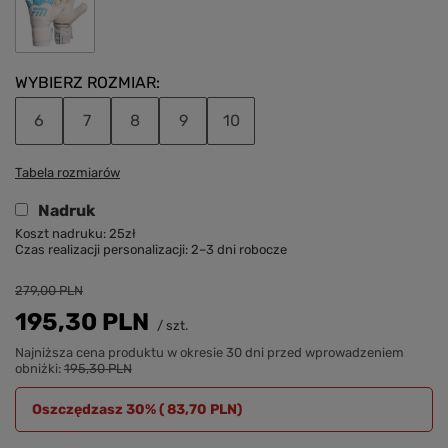
WYBIERZ ROZMIAR
6
7
8
9
10
Tabela rozmiarów
Nadruk
Koszt nadruku: 25zł
Czas realizacji personalizacji: 2–3 dni robocze
Kolor nadruku:
279,00 PLN
195,30 PLN
/
szt.
Lewa rękawica:
Prawa rękawica:
Najniższa cena produktu w okresie 30 dni przed wprowadzeniem
(Max 30 znaków)
(Max 30 znaków)
obniżki:
195,30 PLN
Oszczędzasz 30% (
83,70 PLN
)