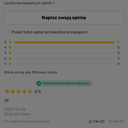
Liczba wystawionych opinii: 1
Napisz swoją opinię
Pokaż tylko opinie potwierdzone zakupem
5
1
4
0
3
0
2
0
1
0
Kliknij ocenę aby filtrować opinie
Opinia potwierdzona zakupem
5/5
OK
2025-12-08
Zbigniew, Iława
Czy opinia była pomocna?
Tak
0
Nie
0