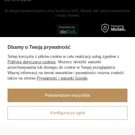
W sklepie prezentujemy ceny brutto (z VAT).
Stawki VAT dla konsumentów
z kraju:
Polska
.
Dbamy o Twoją prywatność
Sklep korzysta z plików cookie w celu realizacji usług zgodnie z
Polityką dotyczącą cookies
. Możesz określić warunki
przechowywania lub dostępu do cookie w Twojej przeglądarce.
Więcej informacji na temat warunków i prywatności można znaleźć
także na stronie
Prywatność i warunki Google
.
-
Dodaj do koszyka
+
Potwierdzam wszystkie
Możesz kupić także poprzez:
Konfiguracja zgód