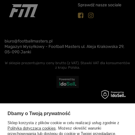
Sprawdź nasze sociale
biuro@footballmasters.pl
Magazyn Wysyłkowy - Football Masters ul. Aleja Krakowska 29,
05-090 Janki
W sklepie prezentujemy ceny brutto (z VAT).
Stawki VAT dla konsumentów
z kraju:
Polska
.
Dbamy o Twoją prywatność
Sklep korzysta z plików cookie w celu realizacji usług zgodnie z
Polityką dotyczącą cookies
. Możesz określić warunki
przechowywania lub dostępu do cookie w Twojej przeglądarce.