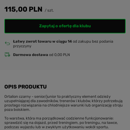
115,00 PLN
/
szt.
Zapytaj o ofertę dla klubu
Łatwy zwrot towaru w ciągu 14
od zakupu bez podania
przyczyny
Darmowa dostawa
od 0,00 PLN
OPIS PRODUKTU
Ortalion czarny - senior/junior to praktyczny element odzieży
uzupełniającej dla zawodników, trenerów i klubów, którzy potrzebują
prostego rozwiązania na chłodniejsze warunki lub organizację stroju
poza boiskiem.
To warstwa, która ma porządkować codzienne funkcjonowanie:
sprawdzić się na dojazd, przed treningiem, po treningu, na ławce,
podczas wyjazdu lub w zwykłym użytkowaniu wokół sportu.