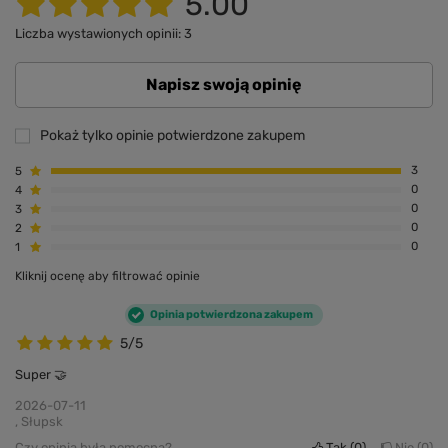
5.00
Liczba wystawionych opinii: 3
Napisz swoją opinię
Pokaż tylko opinie potwierdzone zakupem
5
3
4
0
3
0
2
0
1
0
Kliknij ocenę aby filtrować opinie
Opinia potwierdzona zakupem
5/5
Super 🤝
2026-07-11
, Słupsk
Czy opinia była pomocna?
Tak
0
Nie
0