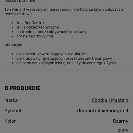
boisku i poza nim.
Ten wariant w różowym fluorescencyjnym kolorze łatwo połączyć z
resztą zestawu.
linia Dry Control
lekka odzież techniczna
na trening, mecz i aktywność sportową
prosty sportowy krój
Dla kogo:
dla zawodników trenujących regularnie
dla klubów kompletujących prosty zestaw treningowy
dla osób szukających lekkiej odzieży do częstego użycia
O PRODUKCIE
Marka
Football Masters
Symbol
drycontrolciemnografit
Kolor
Czarny
złoty