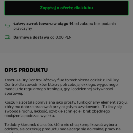
Zapytaj o ofertę dla klubu
Łatwy zwrot towaru w ciągu 14
od zakupu bez podania
przyczyny
Darmowa dostawa
od 0,00 PLN
OPIS PRODUKTU
Koszulka Dry Control Różowy fluo to techniczna odzież z linii Dry
Control dla zawodników, którzy potrzebują lekkiego, wygodnego
modelu do regularnego treningu, gry i codziennej aktywności
sportowej.
Koszulka została pomyślana jako prosty, funkcjonalny element stroju,
który ma dobrze pracować przy częstym użytkowaniu. Tu liczy się
swoboda ruchu, lekkość, szybkie schnięcie i brak zbędnego
obciążenia podczas wysiłku.
To dobry kierunek dla osób, które nie chcą komplikować wyboru
odzieży, ale oczekują produktu nadającego się do realnej pracy na