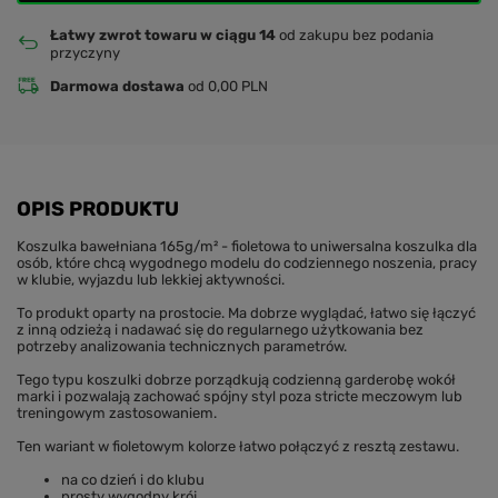
Łatwy zwrot towaru w ciągu 14
od zakupu bez podania
przyczyny
Darmowa dostawa
od 0,00 PLN
OPIS PRODUKTU
Koszulka bawełniana 165g/m² - fioletowa to uniwersalna koszulka dla
osób, które chcą wygodnego modelu do codziennego noszenia, pracy
w klubie, wyjazdu lub lekkiej aktywności.
To produkt oparty na prostocie. Ma dobrze wyglądać, łatwo się łączyć
z inną odzieżą i nadawać się do regularnego użytkowania bez
potrzeby analizowania technicznych parametrów.
Tego typu koszulki dobrze porządkują codzienną garderobę wokół
marki i pozwalają zachować spójny styl poza stricte meczowym lub
treningowym zastosowaniem.
Ten wariant w fioletowym kolorze łatwo połączyć z resztą zestawu.
na co dzień i do klubu
prosty wygodny krój