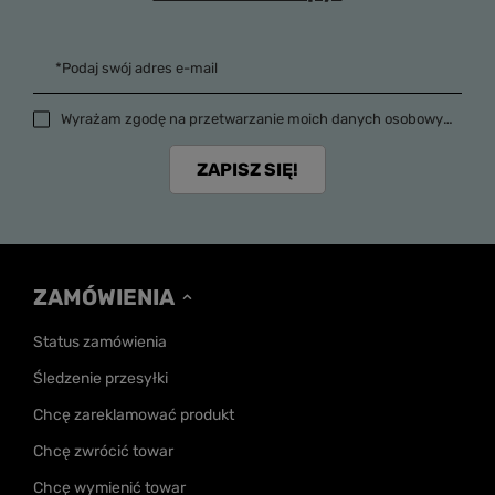
*Podaj swój adres e-mail
Wyrażam zgodę na przetwarzanie moich danych osobowych (adres e-mail) na potrzeby wysyłki newslettera z informacją handlową (marketing). Więcej w
ZAPISZ SIĘ!
ZAMÓWIENIA
Status zamówienia
Śledzenie przesyłki
Chcę zareklamować produkt
Chcę zwrócić towar
Chcę wymienić towar