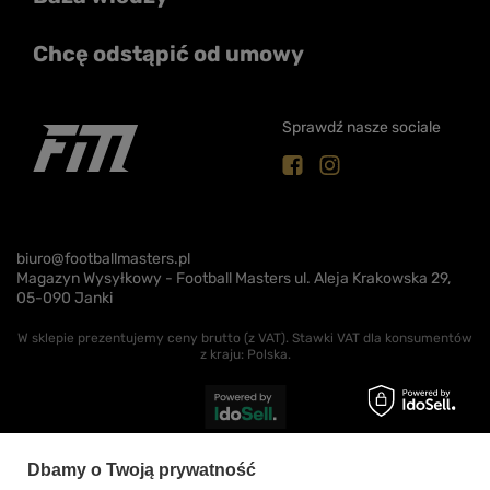
Chcę odstąpić od umowy
Sprawdź nasze sociale
biuro@footballmasters.pl
Magazyn Wysyłkowy - Football Masters ul. Aleja Krakowska 29,
05-090 Janki
W sklepie prezentujemy ceny brutto (z VAT).
Stawki VAT dla konsumentów
z kraju:
Polska
.
Dbamy o Twoją prywatność