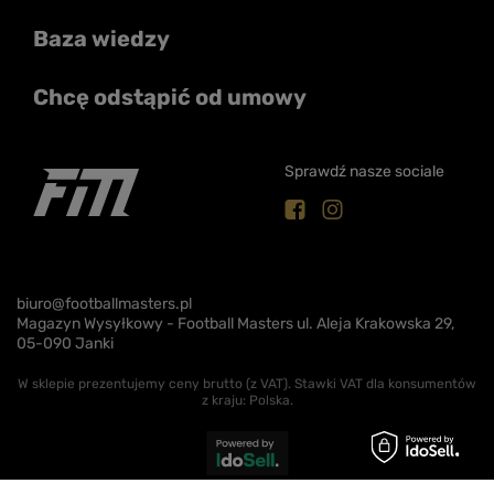
Baza wiedzy
Chcę odstąpić od umowy
Sprawdź nasze sociale
biuro@footballmasters.pl
Magazyn Wysyłkowy - Football Masters ul. Aleja Krakowska 29,
05-090 Janki
W sklepie prezentujemy ceny brutto (z VAT).
Stawki VAT dla konsumentów
z kraju:
Polska
.