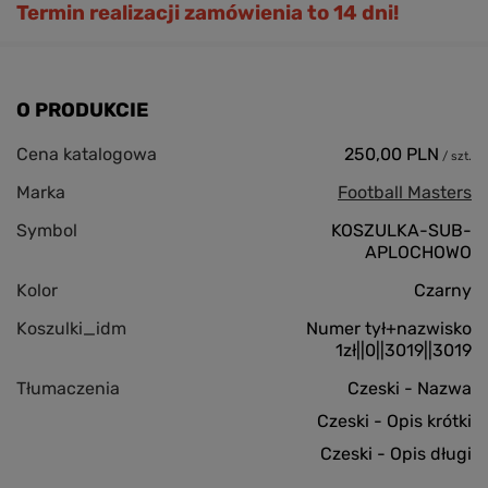
Termin realizacji zamówienia to 14 dni!
O PRODUKCIE
Cena katalogowa
250,00 PLN
/
szt.
Marka
Football Masters
Symbol
KOSZULKA-SUB-
APLOCHOWO
Kolor
Czarny
Koszulki_idm
Numer tył+nazwisko
1zł||0||3019||3019
Tłumaczenia
Czeski - Nazwa
Czeski - Opis krótki
Czeski - Opis długi