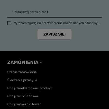
*Podaj swój adres e-mail
Wyrażam zgodę na przetwarzanie moich danych osobowych (adres e-mail) na potrzeby wysyłki newslettera z informacją handlową (marketing). Więcej w
ZAPISZ SIĘ!
ZAMÓWIENIA
Status zamówienia
Śledzenie przesyłki
Chcę zareklamować produkt
Chcę zwrócić towar
Chcę wymienić towar