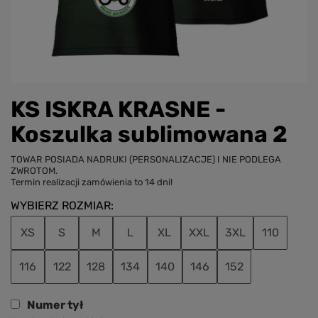
KS ISKRA KRASNE -
Koszulka sublimowana 2
TOWAR POSIADA NADRUKI (PERSONALIZACJE) I NIE PODLEGA
ZWROTOM.
Termin realizacji zamówienia to 14 dni!
WYBIERZ ROZMIAR
XS
S
M
L
XL
XXL
3XL
110
116
122
128
134
140
146
152
Numer tył