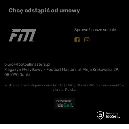
Chcę odstąpić od umowy
Sprawdź nasze sociale
biuro@footballmasters.pl
Magazyn Wysyłkowy - Football Masters ul. Aleja Krakowska 29,
05-090 Janki
W sklepie prezentujemy ceny brutto (z VAT).
Stawki VAT dla konsumentów
z kraju:
Polska
.