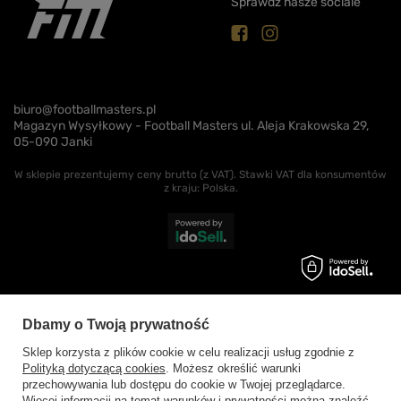
Sprawdź nasze sociale
biuro@footballmasters.pl
Magazyn Wysyłkowy - Football Masters ul. Aleja Krakowska 29,
05-090 Janki
W sklepie prezentujemy ceny brutto (z VAT).
Stawki VAT dla konsumentów
z kraju:
Polska
.
Dbamy o Twoją prywatność
Sklep korzysta z plików cookie w celu realizacji usług zgodnie z
Polityką dotyczącą cookies
. Możesz określić warunki
przechowywania lub dostępu do cookie w Twojej przeglądarce.
Więcej informacji na temat warunków i prywatności można znaleźć