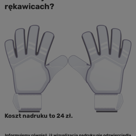
rękawicach?
Koszt nadruku to 24 zł.
Informujemy również, iż wizualizacja nadruku nie odzwierciedla