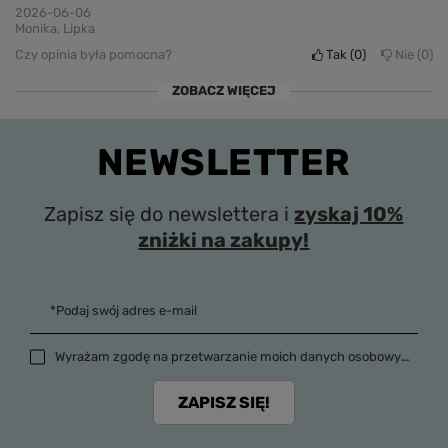
2026-06-06
Monika, Lipka
Czy opinia była pomocna?
Tak
0
Nie
0
ZOBACZ WIĘCEJ
NEWSLETTER
Zapisz się do newslettera i
zyskaj 10%
zniżki na zakupy!
*Podaj swój adres e-mail
Wyrażam zgodę na przetwarzanie moich danych osobowych (adres e-mail) na potrzeby wysyłki newslettera z informacją handlową (marketing). Więcej w
ZAPISZ SIĘ!