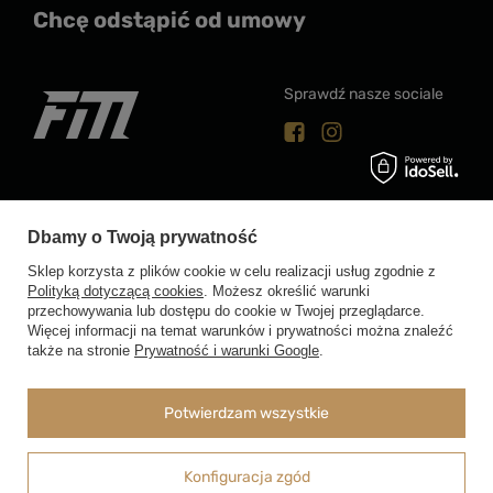
Chcę odstąpić od umowy
Sprawdź nasze sociale
biuro@footballmasters.pl
Dbamy o Twoją prywatność
Magazyn Wysyłkowy - Football Masters ul. Aleja Krakowska 29,
05-090 Janki
Sklep korzysta z plików cookie w celu realizacji usług zgodnie z
Polityką dotyczącą cookies
. Możesz określić warunki
W sklepie prezentujemy ceny brutto (z VAT).
Stawki VAT dla konsumentów
przechowywania lub dostępu do cookie w Twojej przeglądarce.
z kraju:
Polska
.
Więcej informacji na temat warunków i prywatności można znaleźć
także na stronie
Prywatność i warunki Google
.
Potwierdzam wszystkie
Konfiguracja zgód