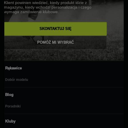
Klient powinien wiedzieć, kiedy produkt idzie z
magazynu, kiedy wchodzi personalizacja i czego
wymaga zamówienie klubowe.
SKONTAKTUJ SIĘ
POMÓŻ MI WYBRAĆ
Rękawice
Dobór modelu
Blog
Poradniki
Kluby