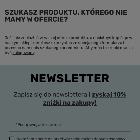
SZUKASZ PRODUKTU, KTÓREGO NIE
MAMY W OFERCIE?
Jeśli nie znalazłeś w naszej ofercie produktu, a chciałbyś kupić go w
naszym sklepie, możesz skorzystać ze specjalnego formularza i
przesłać nam opis szukanego przedmiotu. Aby móc to zrobić musisz
być
zalogowany
.
NEWSLETTER
Zapisz się do newslettera i
zyskaj 10%
zniżki na zakupy!
*Podaj swój adres e-mail
Wyrażam zgodę na przetwarzanie moich danych osobowych (adres e-mail) na potrzeby wysyłki newslettera z informacją handlową (marketing). Więcej w