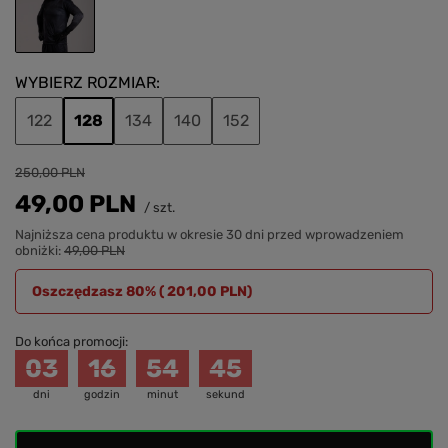
WYBIERZ ROZMIAR
122
128
134
140
152
250,00 PLN
49,00 PLN
/
szt.
Najniższa cena produktu w okresie 30 dni przed wprowadzeniem
obniżki:
49,00 PLN
Oszczędzasz 80% (
201,00 PLN
)
Do końca promocji:
03
16
54
45
dni
godzin
minut
sekund