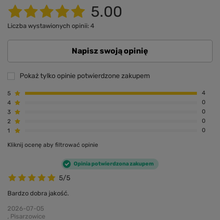
5.00
Liczba wystawionych opinii: 4
Napisz swoją opinię
Pokaż tylko opinie potwierdzone zakupem
5
4
4
0
3
0
2
0
1
0
Kliknij ocenę aby filtrować opinie
Opinia potwierdzona zakupem
5/5
Bardzo dobra jakość.
2026-07-05
, Pisarzowice