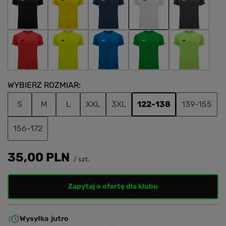
WYBIERZ ROZMIAR
S
M
L
XXL
3XL
122-138
139-155
156-172
35,00 PLN
/
szt.
Zapytaj o ofertę dla klubu
Wysyłka
jutro