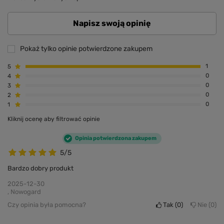
Napisz swoją opinię
Pokaż tylko opinie potwierdzone zakupem
5
1
4
0
3
0
2
0
1
0
Kliknij ocenę aby filtrować opinie
Opinia potwierdzona zakupem
5/5
Bardzo dobry produkt
2025-12-30
, Nowogard
Czy opinia była pomocna?
Tak
0
Nie
0