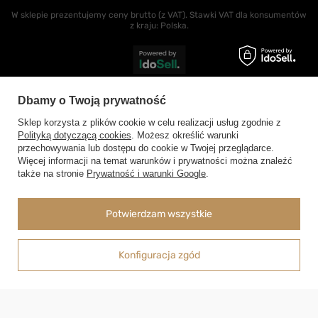
W sklepie prezentujemy ceny brutto (z VAT).
Stawki VAT dla konsumentów
z kraju:
Polska
.
Dbamy o Twoją prywatność
Sklep korzysta z plików cookie w celu realizacji usług zgodnie z
Polityką dotyczącą cookies
. Możesz określić warunki
przechowywania lub dostępu do cookie w Twojej przeglądarce.
Więcej informacji na temat warunków i prywatności można znaleźć
także na stronie
Prywatność i warunki Google
.
-
Dodaj do koszyka
+
Potwierdzam wszystkie
Możesz kupić także poprzez:
Konfiguracja zgód